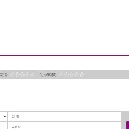
先進:
等候時間: