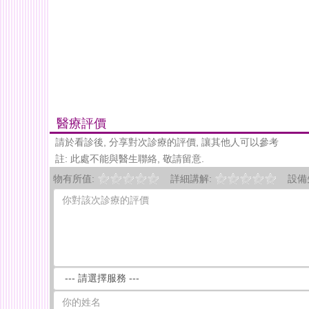
醫療評價
請於看診後, 分享對次診療的評價, 讓其他人可以參考
註: 此處不能與醫生聯絡, 敬請留意.
物有所值:
詳細講解:
設備