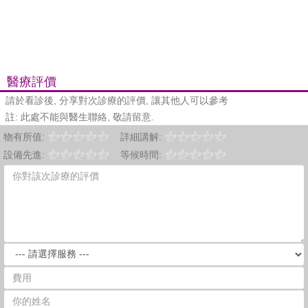
醫療評價
請於看診後, 分享對次診療的評價, 讓其他人可以參考
註: 此處不能與醫生聯絡, 敬請留意.
物有所值:
詳細講解:
設備先進:
等候時間: