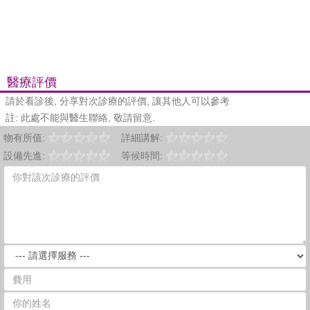
醫療評價
請於看診後, 分享對次診療的評價, 讓其他人可以參考
註: 此處不能與醫生聯絡, 敬請留意.
物有所值:
詳細講解:
設備先進:
等候時間: