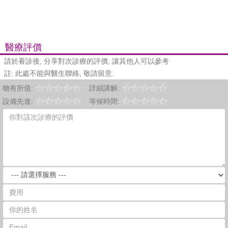
醫療評價
請於看診後, 分享對次診療的評價, 讓其他人可以參考
註: 此處不能與醫生聯絡, 敬請留意.
物有所值:
詳細講解:
設備先進:
等候時間: