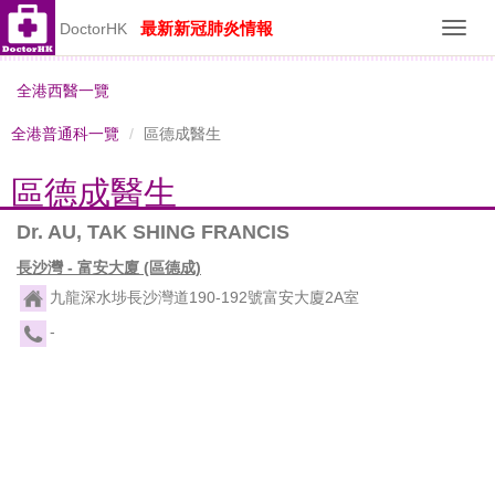
最新新冠肺炎情報
DoctorHK
Toggl
navig
全港西醫一覽
全港普通科一覽
區德成醫生
區德成醫生
Dr. AU, TAK SHING FRANCIS
長沙灣 - 富安大廈 (區德成)
九龍深水埗長沙灣道190-192號富安大廈2A室
-