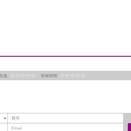
先進:
等候時間: