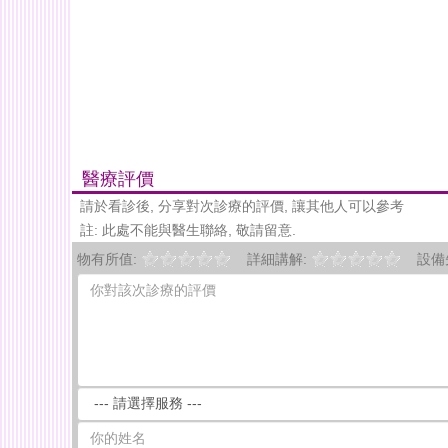
醫療評價
請於看診後, 分享對次診療的評價, 讓其他人可以參考
註: 此處不能與醫生聯絡, 敬請留意.
物有所值:
詳細講解:
設備