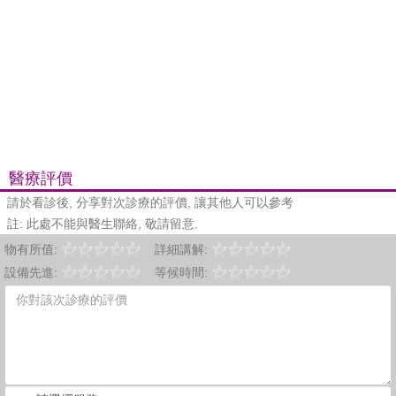
醫療評價
請於看診後, 分享對次診療的評價, 讓其他人可以參考
註: 此處不能與醫生聯絡, 敬請留意.
物有所值:
詳細講解:
設備先進:
等候時間: