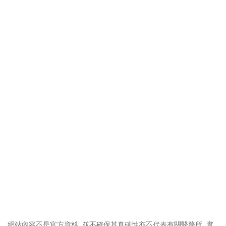
網站內容不是官方資料, 並不確保其真確性亦不代表有關醫務所, 實