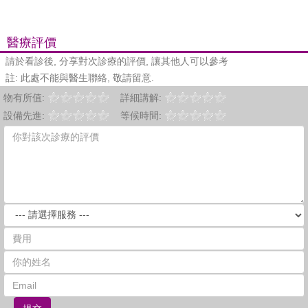
醫療評價
請於看診後, 分享對次診療的評價, 讓其他人可以參考
註: 此處不能與醫生聯絡, 敬請留意.
物有所值:
詳細講解:
設備先進:
等候時間: