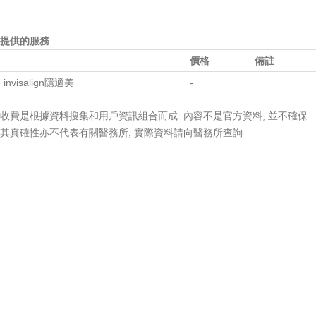
提供的服務
價格
備註
invisalign隱適美
-
收費是根據資料搜集和用戶資訊組合而成. 內容不是官方資料, 並不確保
其真確性亦不代表有關醫務所, 實際資料請向醫務所查詢