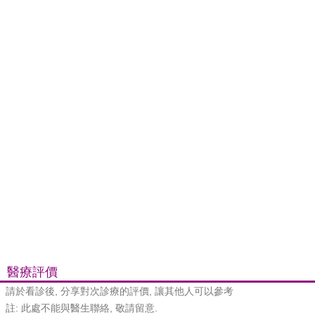
醫療評價
請於看診後, 分享對次診療的評價, 讓其他人可以參考
註: 此處不能與醫生聯絡, 敬請留意.