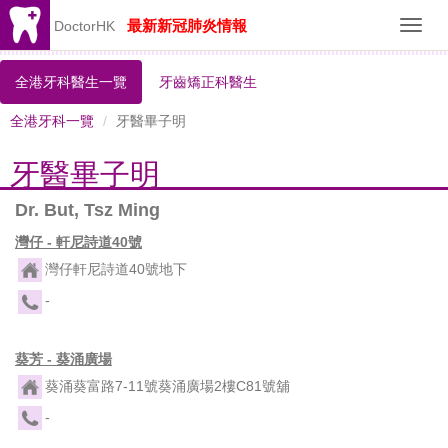
最新新冠肺炎情報
DoctorHK
Toggl
navig
全港牙科醫生一覽
牙齒矯正科醫生
全港牙科一覽
牙醫畢子明
牙醫畢子明
Dr. But, Tsz Ming
灣仔 - 軒尼詩道40號
灣仔軒尼詩道40號地下
-
葵芳 - 葵涌廣場
葵涌葵富路7-11號葵涌廣場2樓C81號舖
-