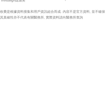
invisalign隱適美
-
收費是根據資料搜集和用戶資訊組合而成. 內容不是官方資料, 並不確保
其真確性亦不代表有關醫務所, 實際資料請向醫務所查詢