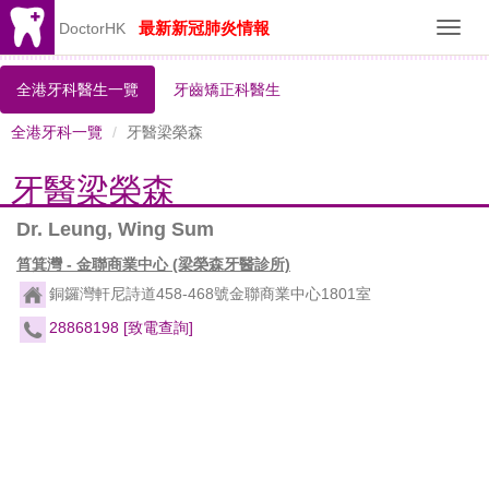
最新新冠肺炎情報
DoctorHK
Toggl
navig
全港牙科醫生一覽
牙齒矯正科醫生
全港牙科一覽
牙醫梁榮森
牙醫梁榮森
Dr. Leung, Wing Sum
筲箕灣 - 金聯商業中心 (梁榮森牙醫診所)
銅鑼灣軒尼詩道458-468號金聯商業中心1801室
28868198
[致電查詢]