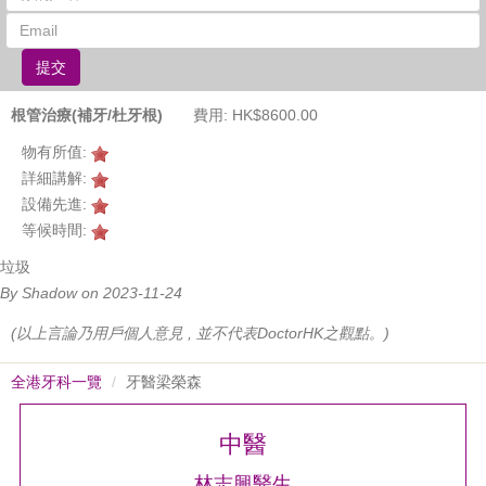
提交
根管治療(補牙/杜牙根)
費用: HK$8600.00
物有所值:
詳細講解:
設備先進:
等候時間:
垃圾
By Shadow on 2023-11-24
(以上言論乃用戶個人意見 , 並不代表DoctorHK之觀點。)
全港牙科一覽
牙醫梁榮森
中醫
林志興醫生