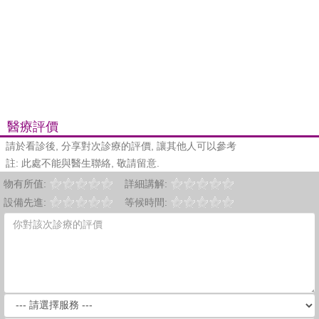
醫療評價
請於看診後, 分享對次診療的評價, 讓其他人可以參考
註: 此處不能與醫生聯絡, 敬請留意.
物有所值:
詳細講解:
設備先進:
等候時間: