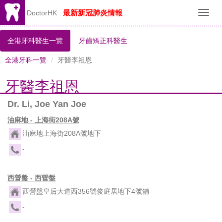
最新新冠肺炎情報
DoctorHK
Toggl
navig
全港牙科醫生一覽
牙齒矯正科醫生
全港牙科一覽
牙醫李祖恩
牙醫李祖恩
Dr. Li, Joe Yan Joe
油麻地 - 上海街208A號
油麻地上海街208A號地下
-
西營盤 - 西營盤
西營盤皇后大道西356號俊庭居地下4號舖
-