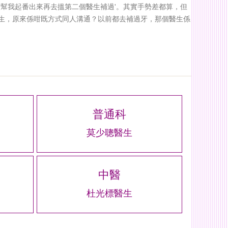
唔滿意幫我起番出來再去搵第二個醫生補過'。其實手勢差都算，但
生，原來係咁既方式同人溝通？以前都去補過牙，那個醫生係
普通科
莫少聰醫生
中醫
杜光標醫生