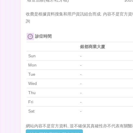
收費是根據資料搜集和用戶資訊組合而成. 內容不是官方資
詢
診症時間
銀都商業大廈
Sun
-
Mon
-
Tue
-
Wed
-
Thu
-
Fri
-
Sat
-
網站內容不是官方資料, 並不確保其真確性亦不代表有關醫