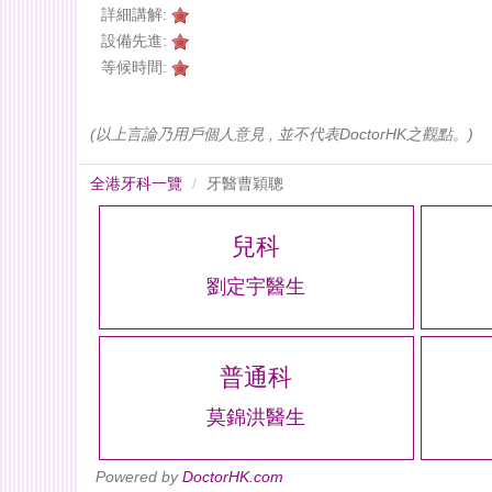
詳細講解:
設備先進:
等候時間:
(以上言論乃用戶個人意見 , 並不代表DoctorHK之觀點。)
全港牙科一覽
牙醫曹穎聰
兒科
劉定宇醫生
普通科
莫錦洪醫生
Powered by
DoctorHK.com