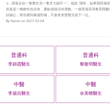
'e...望落去似一隻疊住另一隻牙大細不一'，他說 '係咁，如果我
佢真是一啲耐性也沒有，重點係很没有禮貌。一個受過高等教育既醫
好細心，幫你磨到兩邊對稱，不會拿拿聲整完就下一位。
By Karrie on 2017-03-04
普通科
普通科
李錦霞醫生
黎敬明醫生
中醫
中醫
李揚吉醫生
余美蟾醫生