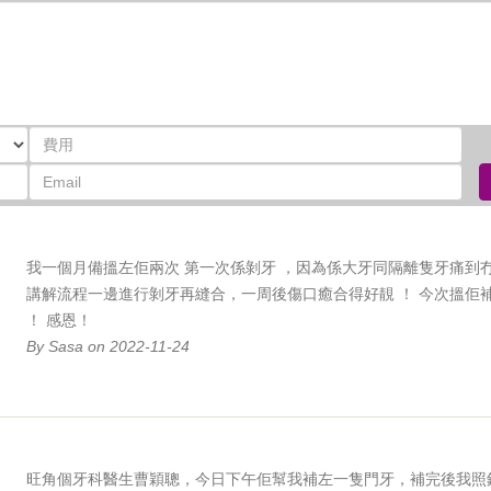
我一個月備搵左佢兩次 第一次係剝牙 ，因為係大牙同隔離隻牙痛到
講解流程一邊進行剝牙再縫合，一周後傷口癒合得好靚 ！ 今次搵佢
！ 感恩！
By Sasa on 2022-11-24
旺角個牙科醫生曹穎聰，今日下午佢幫我補左一隻門牙，補完後我照