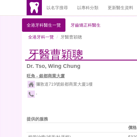
以名字搜尋
以專科分類
更新醫生資料
全港牙科醫生一覽
牙齒矯正科醫生
全港牙科一覽
牙醫曹穎聰
牙醫曹穎聰
Dr. Tso, Wing Chung
旺角 - 銀都商業大廈
彌敦道719號銀都商業大廈1樓
-
提供的服務
價格
根管治療(補牙/杜牙根)
$320