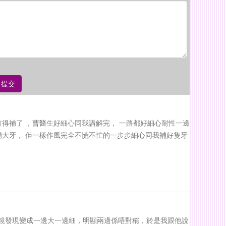
提交
冇得補了 ，曹醫生好細心同我講解完， 一路都好細心耐性一邊
補大牙， 佢一樣作風完全不慌不忙的一步步細心同我補好隻牙
鏡發現變成一邊大一邊細，明顯兩邊係唔對稱，於是我跟他說