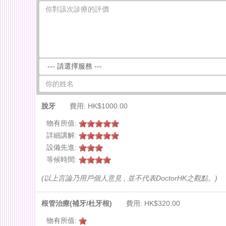
脫牙
費用: HK$1000.00
物有所值:
詳細講解:
設備先進:
等候時間:
(以上言論乃用戶個人意見 , 並不代表DoctorHK之觀點。)
根管治療(補牙/杜牙根)
費用: HK$320.00
物有所值: