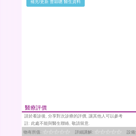
補充/更新 曹穎聰 醫生資料
醫療評價
請於看診後, 分享對次診療的評價, 讓其他人可以參考
註: 此處不能與醫生聯絡, 敬請留意.
物有所值:
詳細講解:
設備