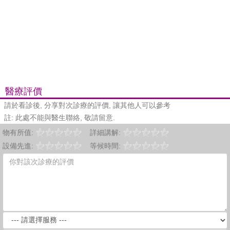
醫療評價
請於看診後, 分享對次診療的評價, 讓其他人可以參考
註: 此處不能與醫生聯絡, 敬請留意.
物有所值:
詳細講解:
設備先進:
等候時間: