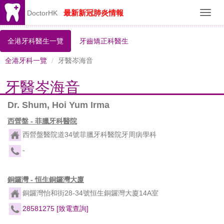
最新新冠肺炎情報
DoctorHK
Toggl
navig
全港牙科醫生一覽
牙齒矯正科醫生
全港牙科一覽
牙醫岑海音
牙醫岑海音
Dr. Shum, Hoi Yum Irma
西營盤 - 菲臘牙科醫院
西營盤醫院道34號菲臘牙科醫院牙周病學科
-
銅鑼灣 - 恒生銅鑼灣大廈
銅鑼灣怡和街28-34號恒生銅鑼灣大廈14A室
28581275
[致電查詢]