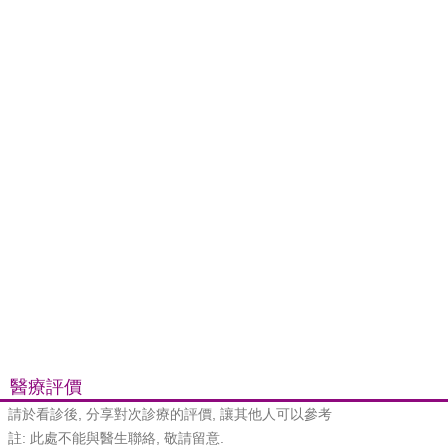
醫療評價
請於看診後, 分享對次診療的評價, 讓其他人可以參考
註: 此處不能與醫生聯絡, 敬請留意.