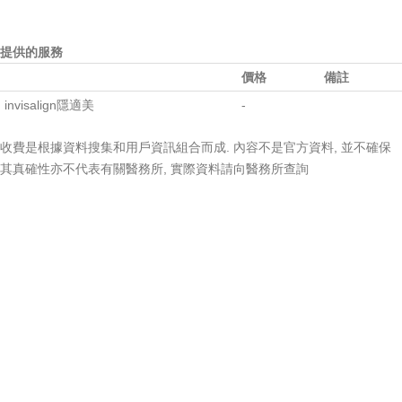
提供的服務
價格
備註
invisalign隱適美
-
收費是根據資料搜集和用戶資訊組合而成. 內容不是官方資料, 並不確保
其真確性亦不代表有關醫務所, 實際資料請向醫務所查詢