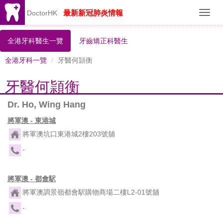
最新新冠肺炎情報
DoctorHK
Toggl
navig
全港牙科醫生一覽
牙齒矯正科醫生
全港牙科一覽
牙醫何頴衡
牙醫何頴衡
Dr. Ho, Wing Hang
將軍澳 - 東港城
將軍澳坑口東港城2樓203號舖
-
將軍澳 - 都會駅
將軍澳調景嶺都會駅購物商場二樓L2-01號舖
-