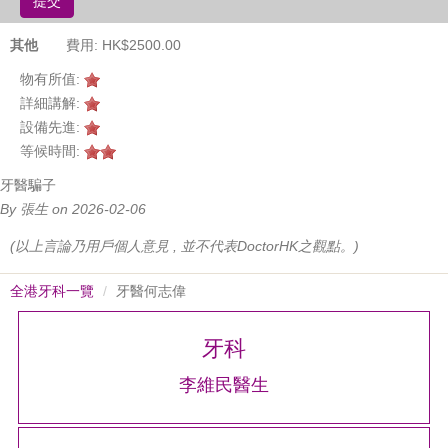
提交
其他
費用: HK$2500.00
物有所值:
詳細講解:
設備先進:
等候時間:
牙醫騙子
By 張生 on 2026-02-06
(以上言論乃用戶個人意見 , 並不代表DoctorHK之觀點。)
全港牙科一覽
牙醫何志偉
牙科
李維民醫生