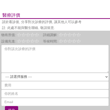
醫療評價
請於看診後, 分享對次診療的評價, 讓其他人可以參考
註: 此處不能與醫生聯絡, 敬請留意.
物有所值:
詳細講解:
設備先進:
等候時間: