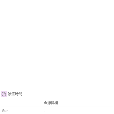
診症時間
金源洋樓
Sun
-