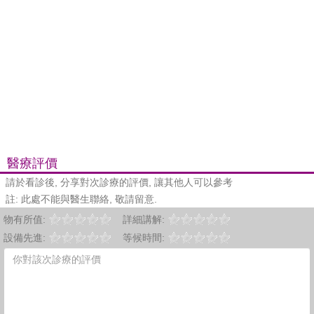
醫療評價
請於看診後, 分享對次診療的評價, 讓其他人可以參考
註: 此處不能與醫生聯絡, 敬請留意.
物有所值:
詳細講解:
設備先進:
等候時間: