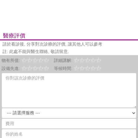
醫療評價
請於看診後, 分享對次診療的評價, 讓其他人可以參考
註: 此處不能與醫生聯絡, 敬請留意.
物有所值:
詳細講解:
設備先進:
等候時間: