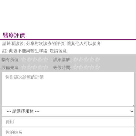
醫療評價
請於看診後, 分享對次診療的評價, 讓其他人可以參考
註: 此處不能與醫生聯絡, 敬請留意.
物有所值:
詳細講解:
設備先進:
等候時間: