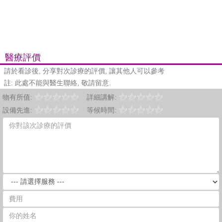
醫療評價
請於看診後, 分享對次診療的評價, 讓其他人可以參考
註: 此處不能與醫生聯絡, 敬請留意.
物有所值:
詳細講解:
設備先進:
等候時間: