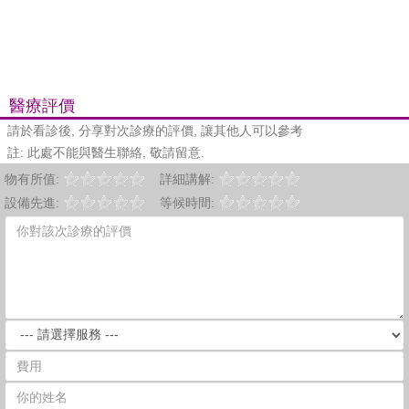
醫療評價
請於看診後, 分享對次診療的評價, 讓其他人可以參考
註: 此處不能與醫生聯絡, 敬請留意.
物有所值:
詳細講解:
設備先進:
等候時間: