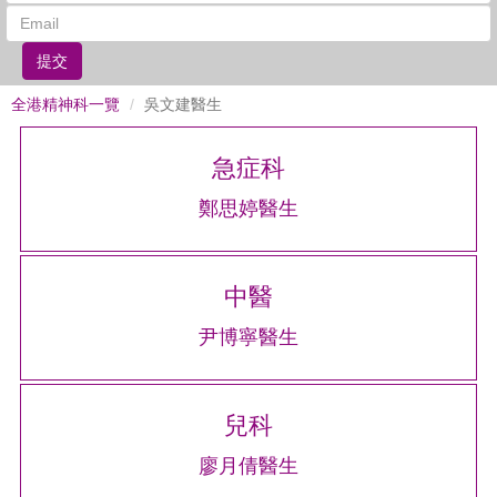
提交
全港精神科一覽
吳文建醫生
急症科
鄭思婷醫生
中醫
尹博寧醫生
兒科
廖月倩醫生