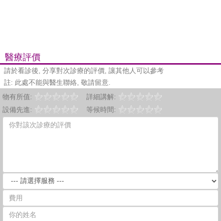
醫療評價
請於看診後, 分享對次診療的評價, 讓其他人可以參考
註: 此處不能與醫生聯絡, 敬請留意.
物有所值:
詳細講解:
設備先進:
等候時間: