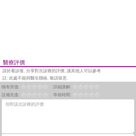
醫療評價
請於看診後, 分享對次診療的評價, 讓其他人可以參考
註: 此處不能與醫生聯絡, 敬請留意.
物有所值:
詳細講解:
設備先進:
等候時間: