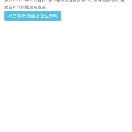
網站內容不是官方資料, 並不確保其真確性亦不代表有關醫務所, 實
際資料請向醫務所查詢
補充/更新 龐維湄 醫生資料