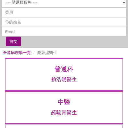
提交
全港病理學一覽
龐維湄醫生
普通科
賴浩暘醫生
中醫
羅駿青醫生