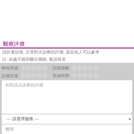
醫療評價
請於看診後, 分享對次診療的評價, 讓其他人可以參考
註: 此處不能與醫生聯絡, 敬請留意.
物有所值:
詳細講解:
設備先進:
等候時間: