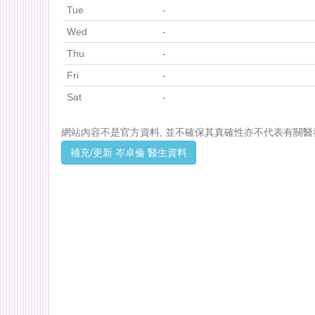
Tue
-
Wed
-
Thu
-
Fri
-
Sat
-
網站內容不是官方資料, 並不確保其真確性亦不代表有關醫
補充/更新 岑卓倫 醫生資料