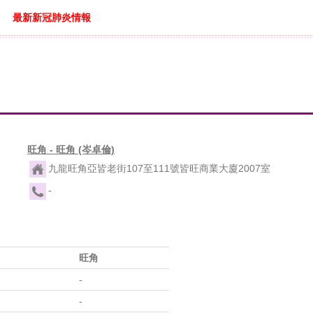
最新新冠肺炎情報
旺角 - 旺角 (岑卓倫)
九龍旺角亞皆老街107至111號皆旺商業大廈2007室
-
旺角
-
-