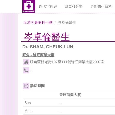
以名字搜尋
以專科分類
更新醫生資料
全港耳鼻喉科一覽
岑卓倫醫生
岑卓倫醫生
Dr. SHAM, CHEUK LUN
旺角 - 皆旺商業大廈
旺角亞皆老街107至111號皆旺商業大廈2007室
-
診症時間
皆旺商業大廈
Sun
-
Mon
-