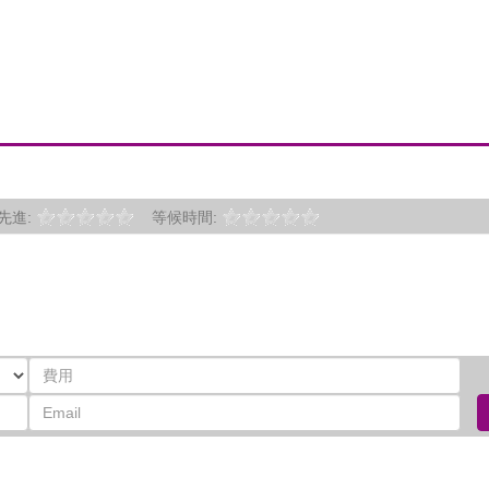
先進:
等候時間: