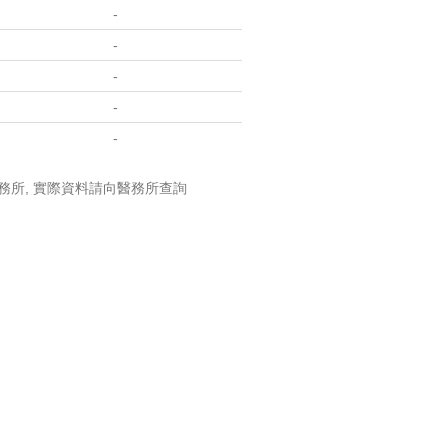
-
-
-
-
-
務所, 實際資料請向醫務所查詢