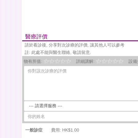
醫療評價
請於看診後, 分享對次診療的評價, 讓其他人可以參考
註: 此處不能與醫生聯絡, 敬請留意.
物有所值:
詳細講解:
設備
一般診症
費用: HK$1.00