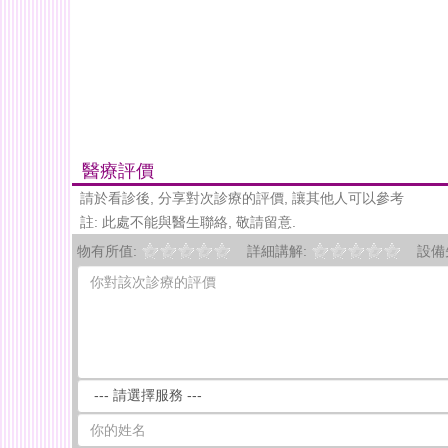
醫療評價
請於看診後, 分享對次診療的評價, 讓其他人可以參考
註: 此處不能與醫生聯絡, 敬請留意.
物有所值:
詳細講解:
設備