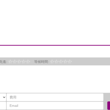
先進:
等候時間: