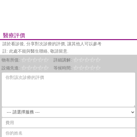
醫療評價
請於看診後, 分享對次診療的評價, 讓其他人可以參考
註: 此處不能與醫生聯絡, 敬請留意.
物有所值:
詳細講解:
設備先進:
等候時間: