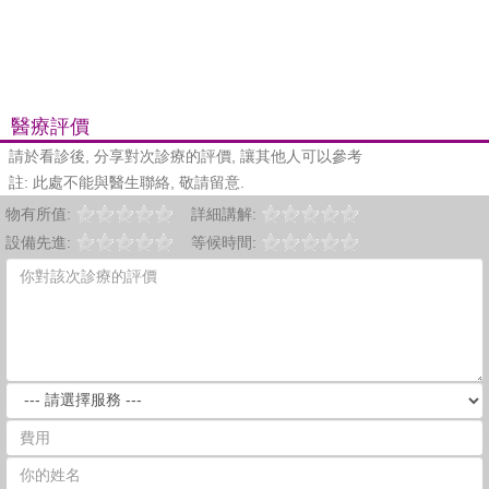
醫療評價
請於看診後, 分享對次診療的評價, 讓其他人可以參考
註: 此處不能與醫生聯絡, 敬請留意.
物有所值:
詳細講解:
設備先進:
等候時間: