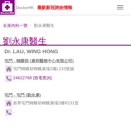
最新新冠肺炎情報
DoctorHK
Toggl
navig
全港內科一覽
劉永康醫生
劉永康醫生
Dr. LAU, WING HONG
屯門 - 蝴蝶邨 (康和醫務中心有限公司)
屯門蝴蝶邨蝴蝶廣場2樓L233號舖
24622768
[致電查詢]
屯門 - 屯門 (劉永康)
新界屯門蝴蝶邨蝴蝶廣場2樓R231室
-