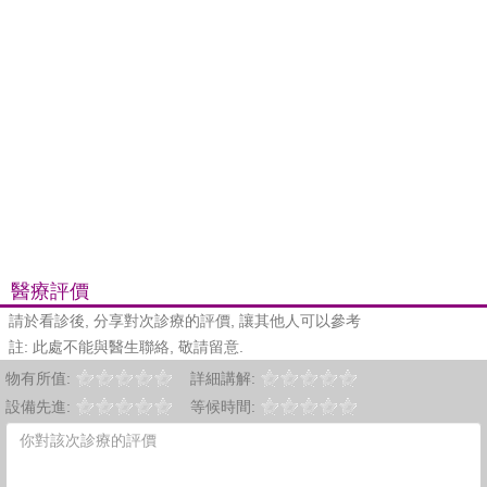
醫療評價
請於看診後, 分享對次診療的評價, 讓其他人可以參考
註: 此處不能與醫生聯絡, 敬請留意.
物有所值:
詳細講解:
設備先進:
等候時間: