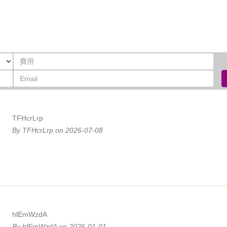
TFHcrLrp
By TFHcrLrp on 2026-07-08
hlEmWzdA
By hlEmWzdA on 2026-01-01