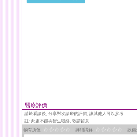
醫療評價
請於看診後, 分享對次診療的評價, 讓其他人可以參考
註: 此處不能與醫生聯絡, 敬請留意.
物有所值:
詳細講解:
設備