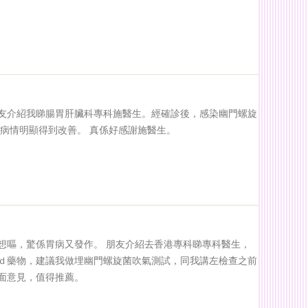
友介紹我睇腸胃肝臟科專科施醫生。經確診後，感染幽門螺旋
病情明顯得到改善。 真係好感謝施醫生。
想嘔，驚係胃病又發作。 朋友介紹去香港專科睇專科醫生，
ｄ藥物，建議我做埋幽門螺旋菌吹氣測試，同我講左檢查之前
面意見，值得推薦。