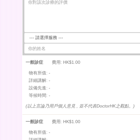
一般診症
費用: HK$1.00
物有所值:
-
詳細講解:
-
設備先進:
-
等候時間:
-
(以上言論乃用戶個人意見 , 並不代表DoctorHK之觀點。)
一般診症
費用: HK$1.00
物有所值:
-
詳細講解:
-