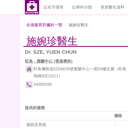
以名字搜尋
以專科分類
更新醫生資料
全港腸胃肝臟科一覽
施婉珍醫生
施婉珍醫生
Dr. SZE, YUEN CHUN
旺角 - 雅蘭中心 (香港專科)
旺角彌敦道625&639號雅蘭中心一期20樓全層（旺角
地鐵站E1出口）
34058288
提供的服務
價格
腸鏡及胃鏡
-