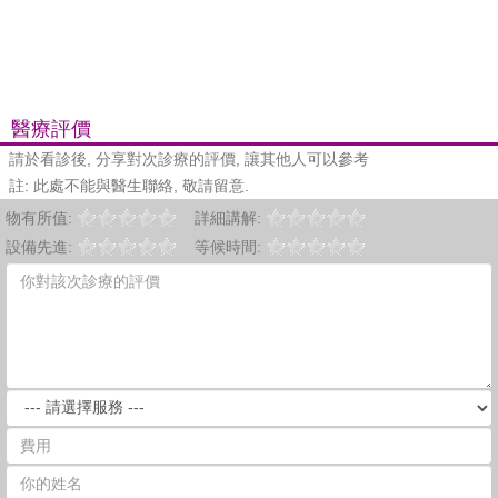
醫療評價
請於看診後, 分享對次診療的評價, 讓其他人可以參考
註: 此處不能與醫生聯絡, 敬請留意.
物有所值:
詳細講解:
設備先進:
等候時間: