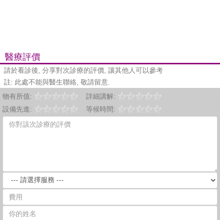
醫療評價
請於看診後, 分享對次診療的評價, 讓其他人可以參考
註: 此處不能與醫生聯絡, 敬請留意.
物有所值:
詳細講解:
設備先進:
等候時間: