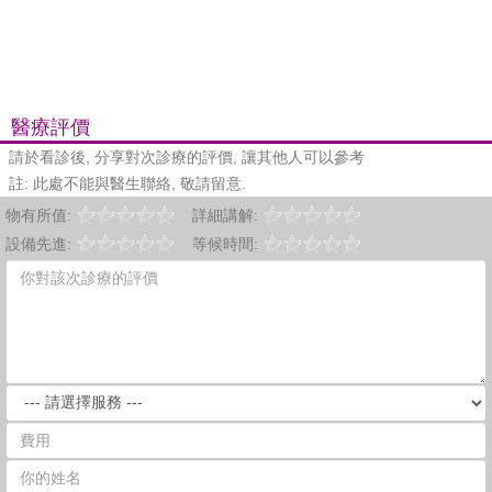
醫療評價
請於看診後, 分享對次診療的評價, 讓其他人可以參考
註: 此處不能與醫生聯絡, 敬請留意.
物有所值:
詳細講解:
設備先進:
等候時間: