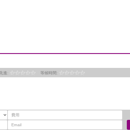
先進:
等候時間: