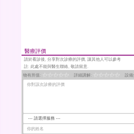
醫療評價
請於看診後, 分享對次診療的評價, 讓其他人可以參考
註: 此處不能與醫生聯絡, 敬請留意.
物有所值:
詳細講解:
設備