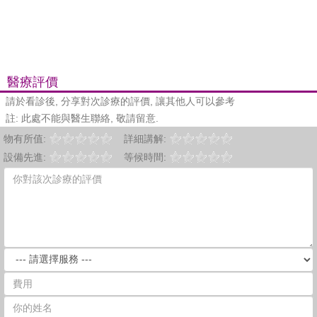
醫療評價
請於看診後, 分享對次診療的評價, 讓其他人可以參考
註: 此處不能與醫生聯絡, 敬請留意.
物有所值:
詳細講解:
設備先進:
等候時間: