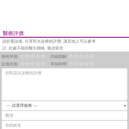
醫療評價
請於看診後, 分享對次診療的評價, 讓其他人可以參考
註: 此處不能與醫生聯絡, 敬請留意.
物有所值:
詳細講解:
設備先進:
等候時間: