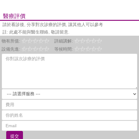
醫療評價
請於看診後, 分享對次診療的評價, 讓其他人可以參考
註: 此處不能與醫生聯絡, 敬請留意.
物有所值:
詳細講解:
設備先進:
等候時間:
提交