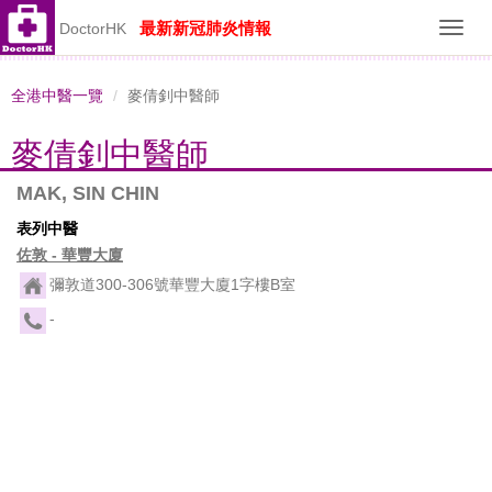
最新新冠肺炎情報
DoctorHK
Toggl
navig
全港中醫一覽
麥倩釗中醫師
麥倩釗中醫師
MAK, SIN CHIN
表列中醫
佐敦 - 華豐大廈
彌敦道300-306號華豐大廈1字樓B室
-