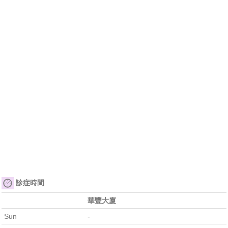
診症時間
華豐大廈
Sun
-