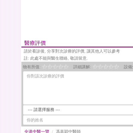
醫療評價
請於看診後, 分享對次診療的評價, 讓其他人可以參考
註: 此處不能與醫生聯絡, 敬請留意.
物有所值:
詳細講解:
設備
全港中醫一覽
馮嘉穎中醫師