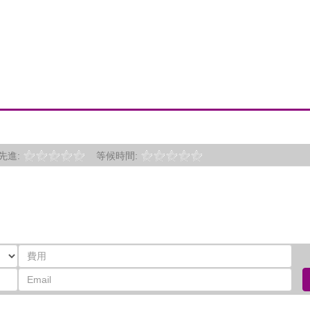
先進:
等候時間: