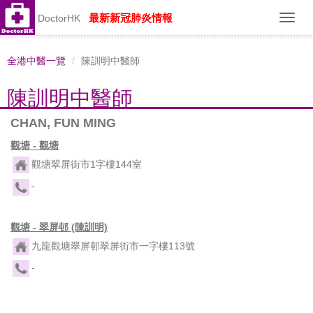
最新新冠肺炎情報
DoctorHK
Toggl
navig
全港中醫一覽
陳訓明中醫師
陳訓明中醫師
CHAN, FUN MING
觀塘 - 觀塘
觀塘翠屏街市1字樓144室
-
觀塘 - 翠屏邨 (陳訓明)
九龍觀塘翠屏邨翠屏街市一字樓113號
-