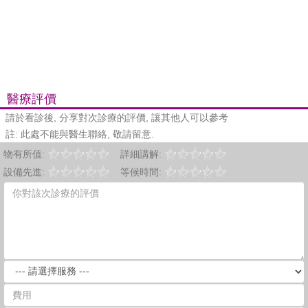
醫療評價
請於看診後, 分享對次診療的評價, 讓其他人可以參考
註: 此處不能與醫生聯絡, 敬請留意.
物有所值:
詳細講解:
設備先進:
等候時間: