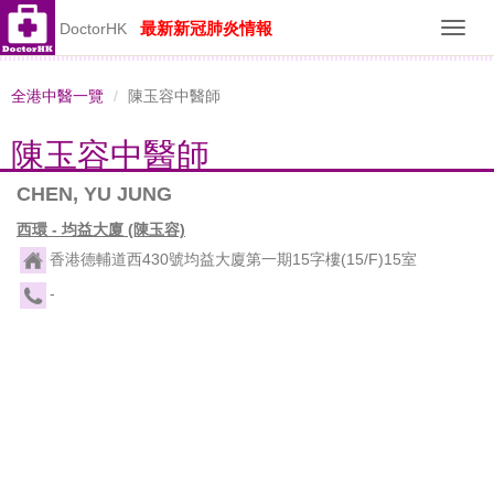
最新新冠肺炎情報
DoctorHK
Toggl
navig
全港中醫一覽
陳玉容中醫師
陳玉容中醫師
CHEN, YU JUNG
西環 - 均益大廈 (陳玉容)
香港德輔道西430號均益大廈第一期15字樓(15/F)15室
-