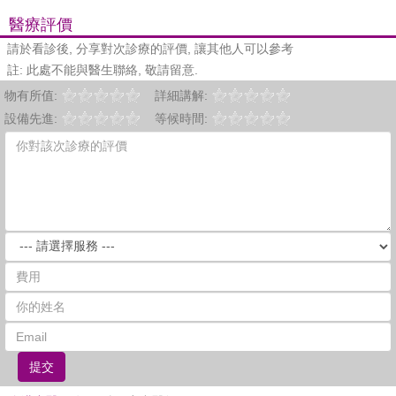
醫療評價
請於看診後, 分享對次診療的評價, 讓其他人可以參考
註: 此處不能與醫生聯絡, 敬請留意.
物有所值:
詳細講解:
設備先進:
等候時間:
提交