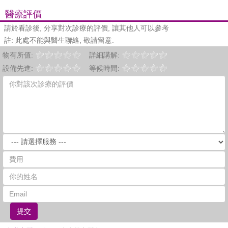
醫療評價
請於看診後, 分享對次診療的評價, 讓其他人可以參考
註: 此處不能與醫生聯絡, 敬請留意.
物有所值:
詳細講解:
設備先進:
等候時間:
提交