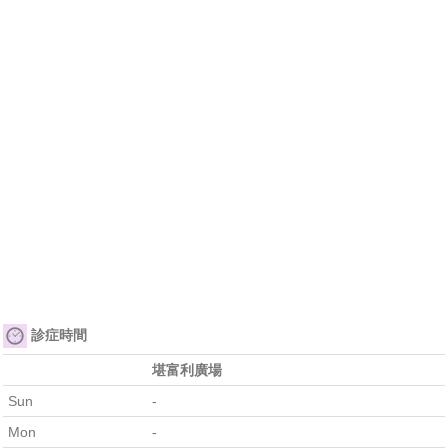
診症時間
堪富利廣場
Sun
-
Mon
-