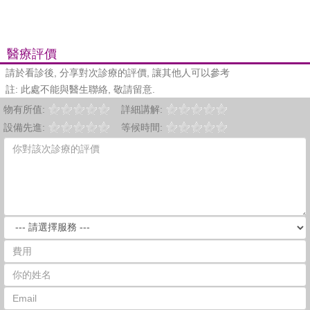
醫療評價
請於看診後, 分享對次診療的評價, 讓其他人可以參考
註: 此處不能與醫生聯絡, 敬請留意.
物有所值:
詳細講解:
設備先進:
等候時間: