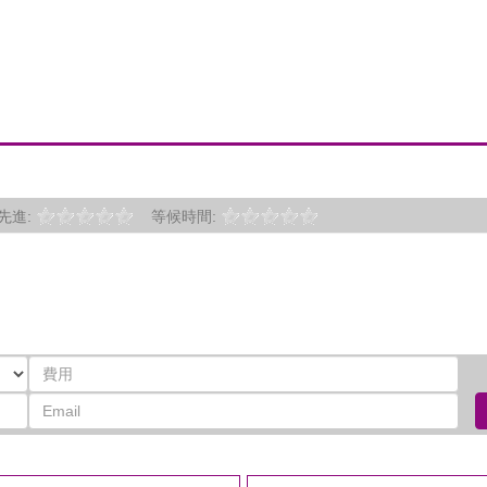
先進:
等候時間: