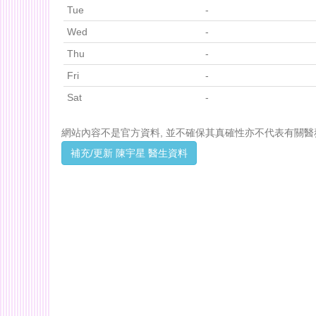
Tue
-
Wed
-
Thu
-
Fri
-
Sat
-
網站內容不是官方資料, 並不確保其真確性亦不代表有關醫
補充/更新 陳宇星 醫生資料