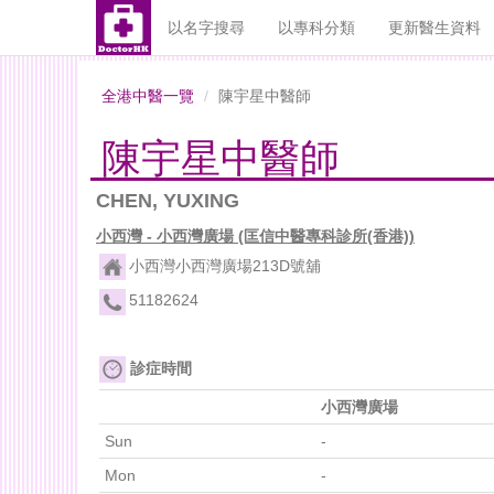
以名字搜尋
以專科分類
更新醫生資料
全港中醫一覽
陳宇星中醫師
陳宇星中醫師
CHEN, YUXING
小西灣 - 小西灣廣場 (匡信中醫專科診所(香港))
小西灣小西灣廣場213D號舖
51182624
診症時間
小西灣廣場
Sun
-
Mon
-