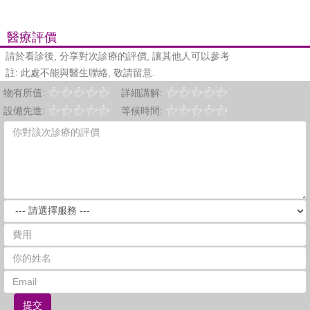
醫療評價
請於看診後, 分享對次診療的評價, 讓其他人可以參考
註: 此處不能與醫生聯絡, 敬請留意.
物有所值:
詳細講解:
設備先進:
等候時間:
提交