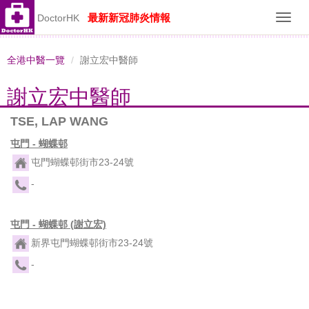
最新新冠肺炎情報
DoctorHK
Toggl
navig
全港中醫一覽
謝立宏中醫師
謝立宏中醫師
TSE, LAP WANG
屯門 - 蝴蝶邨
屯門蝴蝶邨街市23-24號
-
屯門 - 蝴蝶邨 (謝立宏)
新界屯門蝴蝶邨街市23-24號
-