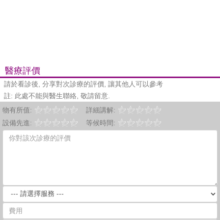
醫療評價
請於看診後, 分享對次診療的評價, 讓其他人可以參考
註: 此處不能與醫生聯絡, 敬請留意.
物有所值:
詳細講解:
設備先進:
等候時間: