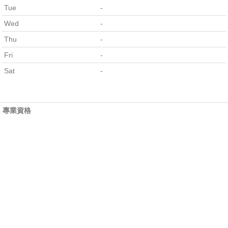
Tue
-
Wed
-
Thu
-
Fri
-
Sat
-
專業資格