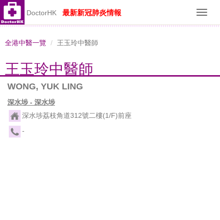
最新新冠肺炎情報
DoctorHK
Toggl
navig
全港中醫一覽
王玉玲中醫師
王玉玲中醫師
WONG, YUK LING
深水埗 - 深水埗
深水埗荔枝角道312號二樓(1/F)前座
-