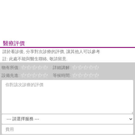
醫療評價
請於看診後, 分享對次診療的評價, 讓其他人可以參考
註: 此處不能與醫生聯絡, 敬請留意.
物有所值:
詳細講解:
設備先進:
等候時間: