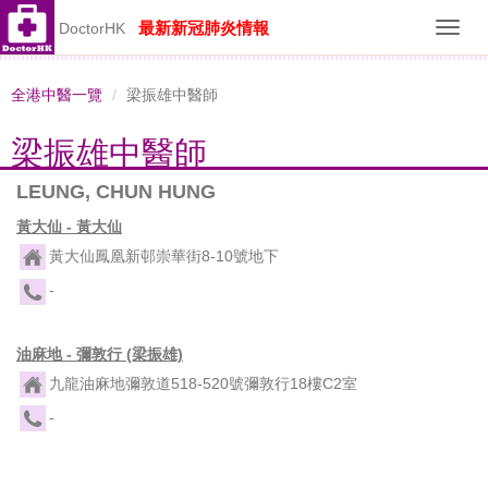
最新新冠肺炎情報
DoctorHK
Toggl
navig
全港中醫一覽
梁振雄中醫師
梁振雄中醫師
LEUNG, CHUN HUNG
黃大仙 - 黃大仙
黃大仙鳳凰新邨崇華街8-10號地下
-
油麻地 - 彌敦行 (梁振雄)
九龍油麻地彌敦道518-520號彌敦行18樓C2室
-