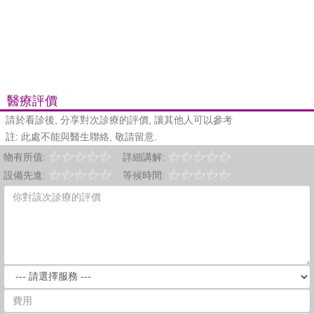
醫療評價
請於看診後, 分享對次診療的評價, 讓其他人可以參考
註: 此處不能與醫生聯絡, 敬請留意.
物有所值:
詳細講解:
設備先進:
等候時間: