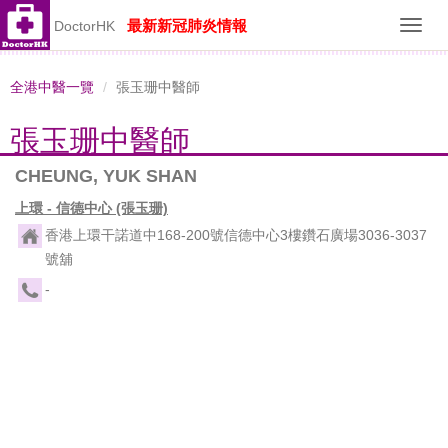
最新新冠肺炎情報
DoctorHK
Toggl
navig
全港中醫一覽
張玉珊中醫師
張玉珊中醫師
CHEUNG, YUK SHAN
上環 - 信德中心 (張玉珊)
香港上環干諾道中168-200號信德中心3樓鑽石廣場3036-3037
號舖
-