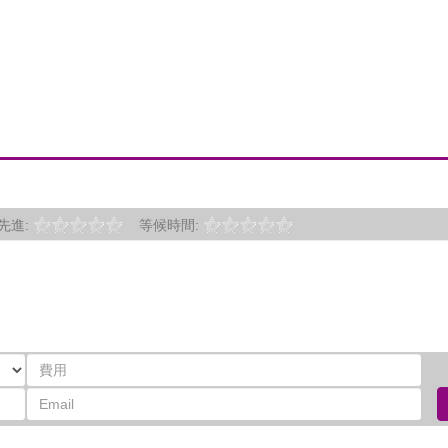
先進:
等候時間: