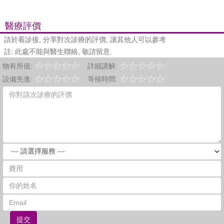
醫療評價
請於看診後, 分享對次診療的評價, 讓其他人可以參考
註: 此處不能與醫生聯絡, 敬請留意.
物有所值:
詳細講解:
設備先進:
等候時間:
提交