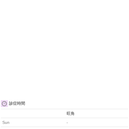
診症時間
旺角
Sun
-