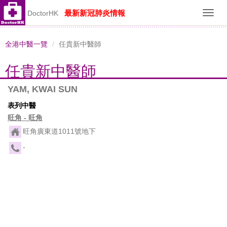
最新新冠肺炎情報
DoctorHK
Toggl
navig
全港中醫一覽
任貴新中醫師
任貴新中醫師
YAM, KWAI SUN
表列中醫
旺角 - 旺角
旺角廣東道1011號地下
-